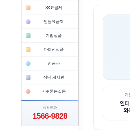
SK요금제
알뜰요금제
기업상품
다회선상품
랜공사
상담 게시판
자주묻는질문
기
인터넷
상담전화
와
1566-9828