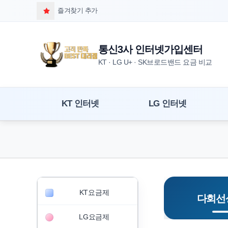
즐겨찾기 추가
통신3사 인터넷가입센터
KT · LG U+ · SK브로드밴드 요금 비교
KT 인터넷
LG 인터넷
KT요금제
다회선
LG요금제