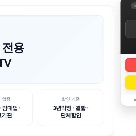
원 전용
TV
 업종
할인 기준
 임대업 ·
3년약정 · 결합 ·
료기관
단체할인