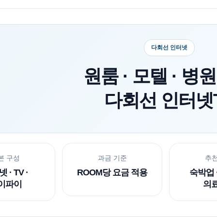
다회선 인터넷
원룸 · 모텔 · 병
다회선 인터넷
본 구성
과금 기준
추천
 · TV ·
ROOM당 요금 적용
숙박업 ·
이파이
의