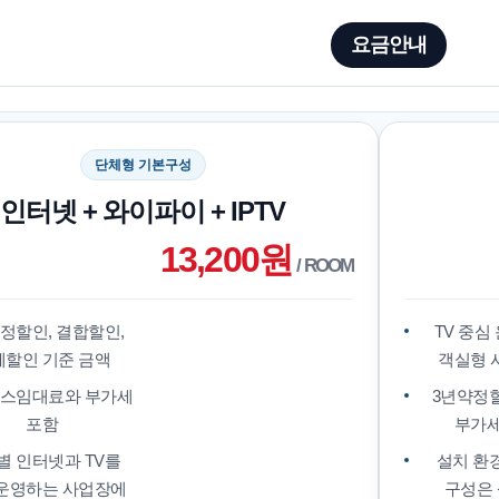
요금안내
단체형 기본구성
인터넷 + 와이파이 + IPTV
13,200원
/ ROOM
정할인, 결합할인,
TV 중심
체할인 기준 금액
객실형 
스임대료와 부가세
3년약정할
포함
부가세
별 인터넷과 TV를
설치 환
운영하는 사업장에
구성은 