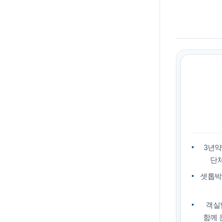
3년약
단
셋톱박
객실
함께 