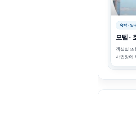
숙박 · 임
모텔 · 
객실별 또
사업장에 