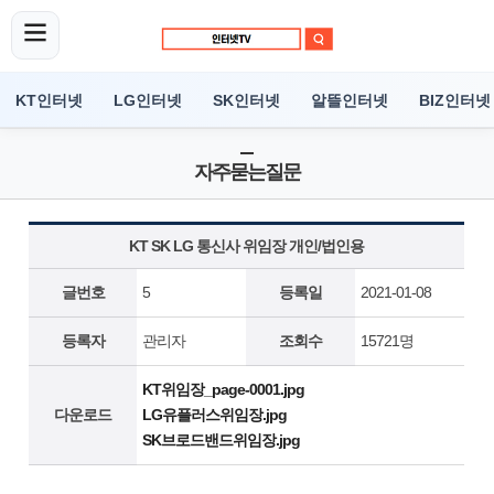
KT인터넷
LG인터넷
SK인터넷
알뜰인터넷
BIZ인터넷
자주묻는질문
KT SK LG 통신사 위임장 개인/법인용
글번호
5
등록일
2021-01-08
등록자
관리자
조회수
15721명
KT위임장_page-0001.jpg
다운로드
LG유플러스위임장.jpg
SK브로드밴드위임장.jpg